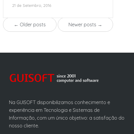
21 de Setembro, 2016
← Older posts
Newer posts →
Na GUISOFT disponibilizamos conhecimento e
experiência em Tecnologia e Sistemas de
Informação, com um único objetivo: a satisfação do
nosso cliente.