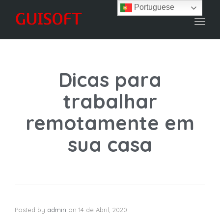
navig
Portuguese
Toggl
navig
Dicas para
trabalhar
remotamente em
sua casa
Posted by
admin
on
14 de Abril, 2020