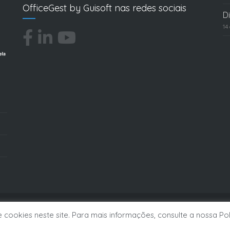
OfficeGest by Guisoft nas redes sociais
D
14
cookies neste site. Para mais informações, consulte a nossa Pol
© Guisoft | Todos os direitos reservados a GUISOFT