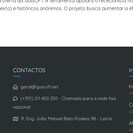
oferta da GUISOFT. A ferramenta apoiará o rececionista n
o) e históricos anónimos. O projeto busca aumentar a efic
CONTACTOS
I
I
geral@guisoft.net
27
(+351) 211 450 250 - Chamada para a rede fixa
C
nacional
22
R. Eng. João Manuel Belo Rodeia 9B - Leiria
A
30