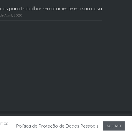
icas para trabalhar remotamente em sua casa
 de Abril, 2020
ítica
Política de Proteção de Dados Pessoais
ACEITAR