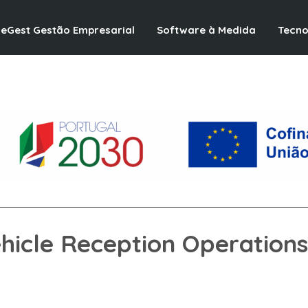
ceGest Gestão Empresarial
Software à Medida
Tecno
icle Reception Operations