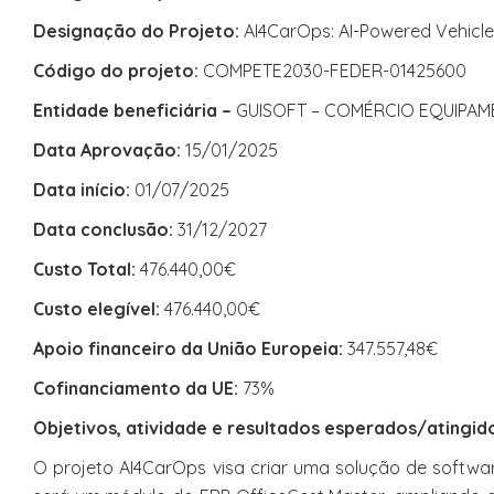
Designação do Projeto:
AI4CarOps: AI-Powered Vehicl
Código do projeto:
COMPETE2030-FEDER-01425600
Entidade beneficiária –
GUISOFT – COMÉRCIO EQUIPAM
Data Aprovação:
15/01/2025
Data início:
01/07/2025
Data conclusão:
31/12/2027
Custo Total:
476.440,00€
Custo elegível:
476.440,00€
Apoio financeiro da União Europeia:
347.557,48€
Cofinanciamento da UE:
73%
Objetivos, atividade e resultados esperados/atingid
O projeto AI4CarOps visa criar uma solução de softwar