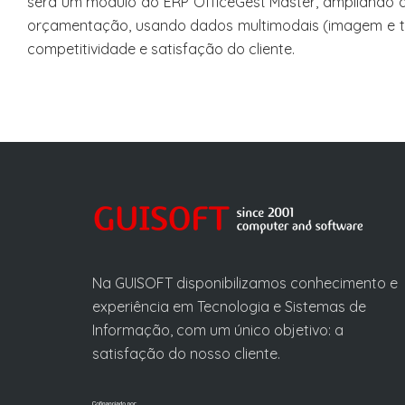
será um módulo do ERP OfficeGest Master, ampliando a 
orçamentação, usando dados multimodais (imagem e text
competitividade e satisfação do cliente.
Na GUISOFT disponibilizamos conhecimento e
experiência em Tecnologia e Sistemas de
Informação, com um único objetivo: a
satisfação do nosso cliente.