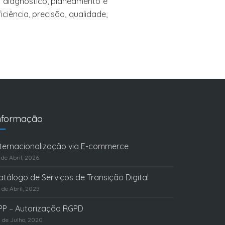
o diagnóstico, planeamento e
iência, precisão, qualidade,
nformação
nternacionalização via E-commerce
 de Abril, 2026
atálogo de Serviços de Transição Digital
 de Abril, 2025
PP – Autorização RGPD
 de Julho, 2020