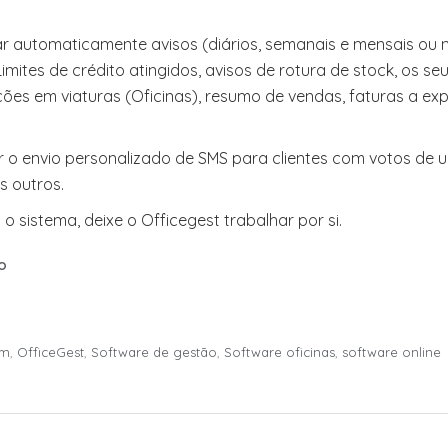
r automaticamente avisos (diários, semanais e mensais ou
mites de crédito atingidos, avisos de rotura de stock, os 
ões em viaturas (Oficinas), resumo de vendas, faturas a exp
o envio personalizado de SMS para clientes com votos de um 
 outros.
o sistema, deixe o Officegest trabalhar por si.
o
em
,
OfficeGest
,
Software de gestão
,
Software oficinas
,
software online