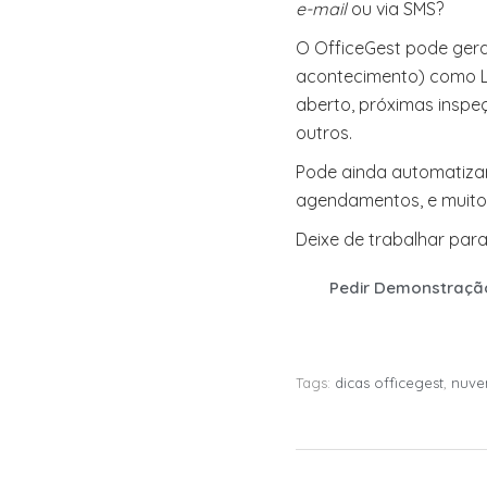
e-mail
ou via SMS?
O OfficeGest pode gera
acontecimento) como Li
aberto, próximas inspeç
outros.
Pode ainda automatizar 
agendamentos, e muitos
Deixe de trabalhar para 
Pedir Demonstraçã
Tags:
dicas officegest
,
nuv