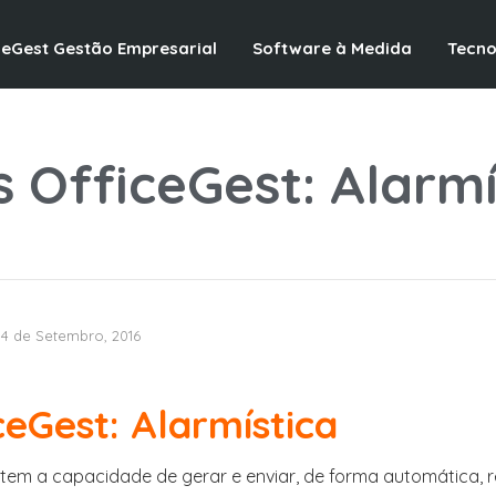
ceGest Gestão Empresarial
Software à Medida
Tecno
s OfficeGest: Alarmí
14 de Setembro, 2016
ceGest: Alarmística
tem a capacidade de gerar e enviar, de forma automática, re