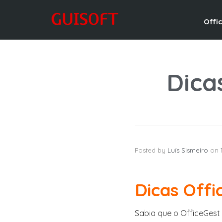
Offi
Dica
Posted by
Luís Sismeiro
on
Dicas Offi
Sabia que o OfficeGest 