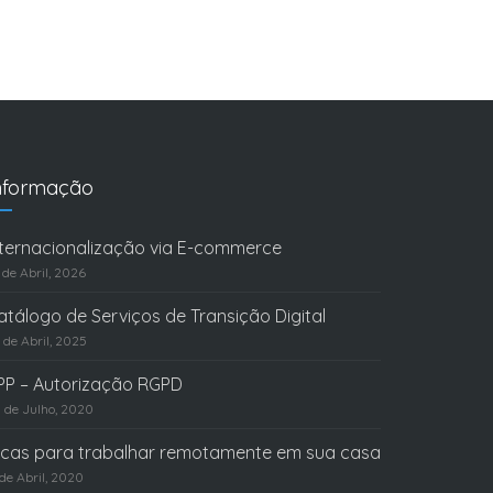
nformação
nternacionalização via E-commerce
 de Abril, 2026
atálogo de Serviços de Transição Digital
 de Abril, 2025
PP – Autorização RGPD
 de Julho, 2020
icas para trabalhar remotamente em sua casa
 de Abril, 2020