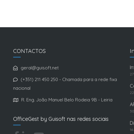
CONTACTOS
I
I
geral@guisoft.net
27
(+351) 211 450 250 - Chamada para a rede fixa
C
nacional
22
R. Eng. João Manuel Belo Rodeia 9B - Leiria
A
30
OfficeGest by Guisoft nas redes sociais
D
14