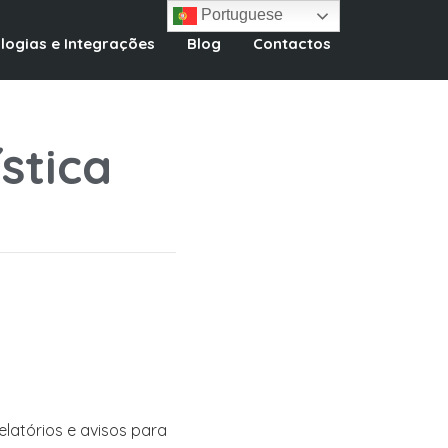
Portuguese
logias e Integrações
Blog
Contactos
stica
latórios e avisos para